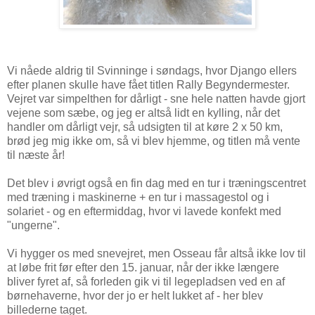
Vi nåede aldrig til Svinninge i søndags, hvor Django ellers
efter planen skulle have fået titlen Rally Begyndermester.
Vejret var simpelthen for dårligt - sne hele natten havde gjort
vejene som sæbe, og jeg er altså lidt en kylling, når det
handler om dårligt vejr, så udsigten til at køre 2 x 50 km,
brød jeg mig ikke om, så vi blev hjemme, og titlen må vente
til næste år!
Det blev i øvrigt også en fin dag med en tur i træningscentret
med træning i maskinerne + en tur i massagestol og i
solariet - og en eftermiddag, hvor vi lavede konfekt med
"ungerne".
Vi hygger os med snevejret, men Osseau får altså ikke lov til
at løbe frit før efter den 15. januar, når der ikke længere
bliver fyret af, så forleden gik vi til legepladsen ved en af
børnehaverne, hvor der jo er helt lukket af - her blev
billederne taget.